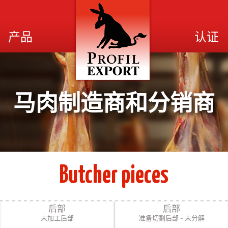
产品
认证
马肉制造商和分销商
Butcher pieces
后部
后部
未加工后部
准备切割后部 - 未分解