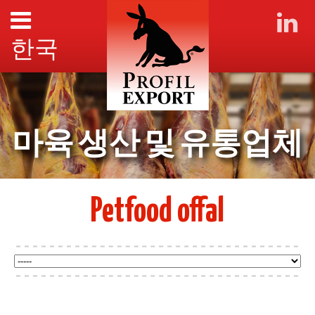
한국
마육 생산 및 유통업체
Petfood offal