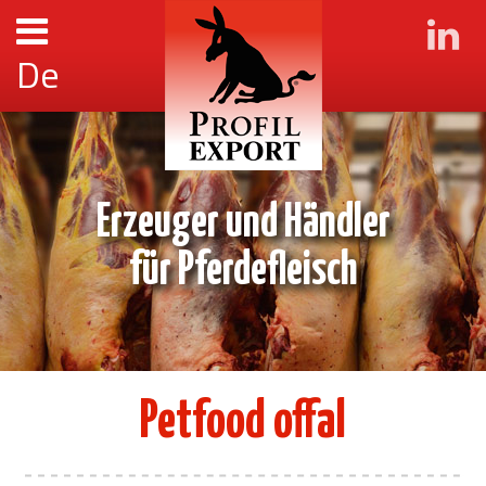
De
Erzeuger und Händler
für Pferdefleisch
Petfood offal