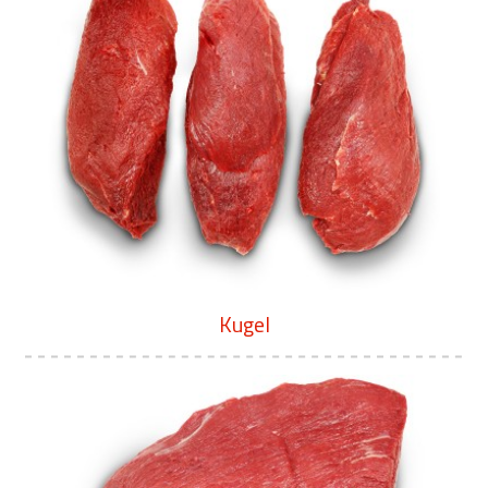
Kugel