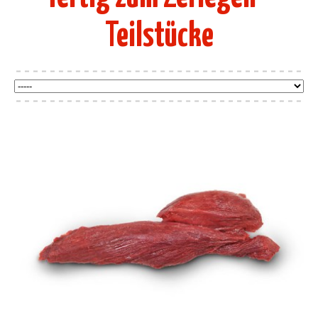
Teilstücke