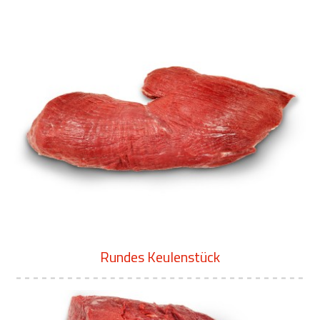
Rundes Keulenstück