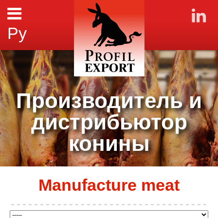
Ру
Производитель и
дистрибьютор
конины
Manufacture meat