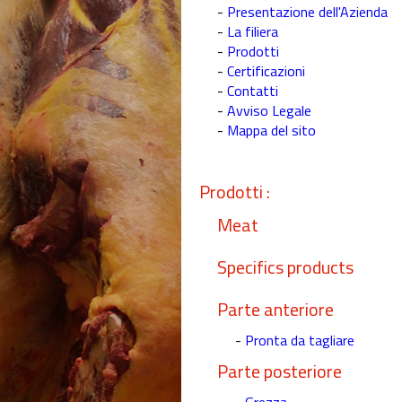
-
Presentazione dell'Azienda
-
La filiera
-
Prodotti
-
Certificazioni
-
Contatti
-
Avviso Legale
-
Mappa del sito
Prodotti :
Meat
Specifics products
Parte anteriore
-
Pronta da tagliare
Parte posteriore